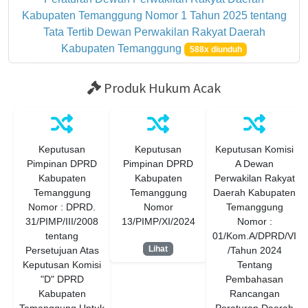
Kabupaten Temanggung Nomor 1 Tahun 2025 tentang
Tata Tertib Dewan Perwakilan Rakyat Daerah
Kabupaten Temanggung
588x diunduh
Produk Hukum Acak
Keputusan
Keputusan
Keputusan Komisi
Pimpinan DPRD
Pimpinan DPRD
A Dewan
Kabupaten
Kabupaten
Perwakilan Rakyat
Temanggung
Temanggung
Daerah Kabupaten
Nomor : DPRD.
Nomor
Temanggung
31/PIMP/III/2008
13/PIMP/XI/2024
Nomor :
tentang
01/Kom.A/DPRD/VI
Lihat
Persetujuan Atas
/Tahun 2024
Keputusan Komisi
Tentang
"D" DPRD
Pembahasan
Kabupaten
Rancangan