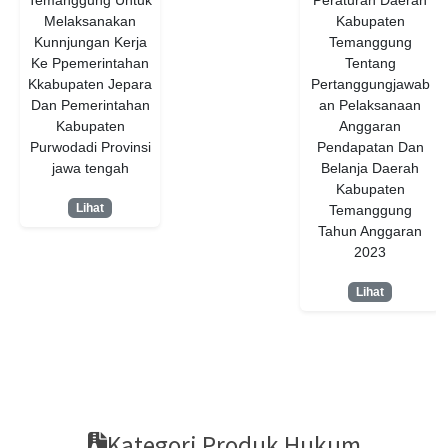
Temanggung Untuk
Peraturan Daerah
Melaksanakan
Kabupaten
Kunnjungan Kerja
Temanggung
Ke Ppemerintahan
Tentang
Kkabupaten Jepara
Pertanggungjawab
Dan Pemerintahan
an Pelaksanaan
Kabupaten
Anggaran
Purwodadi Provinsi
Pendapatan Dan
jawa tengah
Belanja Daerah
Kabupaten
Lihat
Temanggung
Tahun Anggaran
2023
Lihat
Kategori Produk Hukum