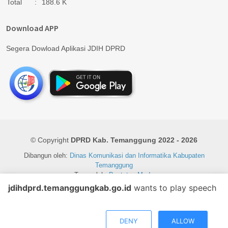
Total
:
188.6 K
Download APP
Segera Dowload Aplikasi JDIH DPRD
© Copyright
DPRD Kab. Temanggung 2022 - 2026
Dibangun oleh:
Dinas Komunikasi dan Informatika Kabupaten
Temanggung
Tema oleh:
BootstrapMade
jdihdprd.temanggungkab.go.id
wants to play speech
DENY
ALLOW
Ramah