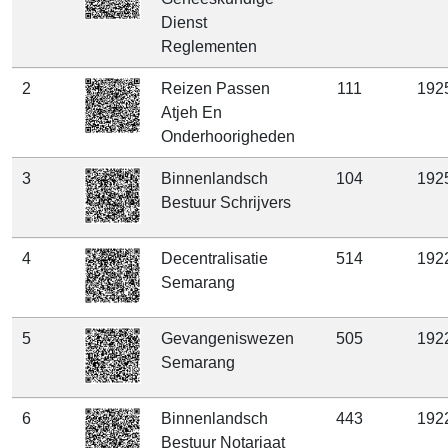
Dienst
Reglementen
2
Reizen Passen
111
192
Atjeh En
Onderhoorigheden
3
Binnenlandsch
104
192
Bestuur Schrijvers
4
Decentralisatie
514
192
Semarang
5
Gevangeniswezen
505
192
Semarang
6
Binnenlandsch
443
192
Bestuur Notariaat