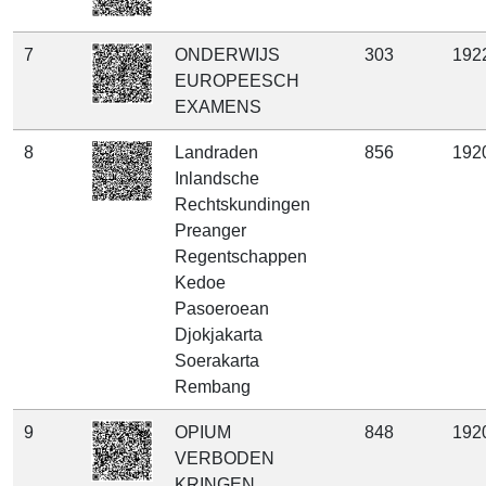
7
ONDERWIJS
303
192
EUROPEESCH
EXAMENS
8
Landraden
856
192
Inlandsche
Rechtskundingen
Preanger
Regentschappen
Kedoe
Pasoeroean
Djokjakarta
Soerakarta
Rembang
9
OPIUM
848
192
VERBODEN
KRINGEN