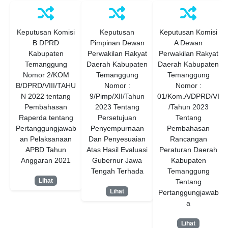
Keputusan Komisi
Keputusan
Keputusan Komisi
B DPRD
Pimpinan Dewan
A Dewan
Kabupaten
Perwakilan Rakyat
Perwakilan Rakyat
Temanggung
Daerah Kabupaten
Daerah Kabupaten
Nomor 2/KOM
Temanggung
Temanggung
B/DPRD/VIII/TAHU
Nomor :
Nomor :
N 2022 tentang
9/Pimp/XII/Tahun
01/Kom.A/DPRD/VI
Pembahasan
2023 Tentang
/Tahun 2023
Raperda tentang
Persetujuan
Tentang
Pertanggungjawab
Penyempurnaan
Pembahasan
an Pelaksanaan
Dan Penyesuaian
Rancangan
APBD Tahun
Atas Hasil Evaluasi
Peraturan Daerah
Anggaran 2021
Gubernur Jawa
Kabupaten
Tengah Terhada
Temanggung
Lihat
Tentang
Lihat
Pertanggungjawab
a
Lihat