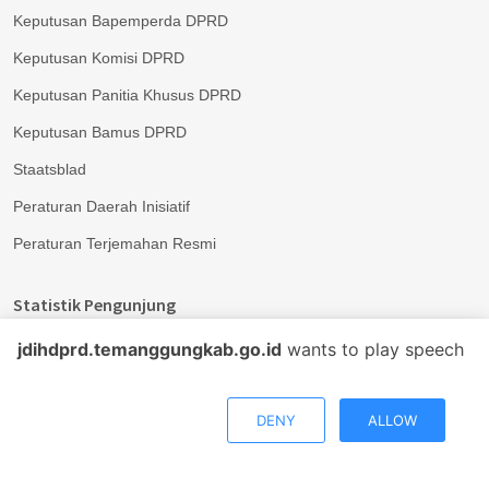
Keputusan Bapemperda DPRD
Keputusan Komisi DPRD
Keputusan Panitia Khusus DPRD
Keputusan Bamus DPRD
Staatsblad
Peraturan Daerah Inisiatif
Peraturan Terjemahan Resmi
Statistik Pengunjung
jdihdprd.temanggungkab.go.id
wants to play speech
Hari Ini
:
186
Total
:
189.2 K
DENY
ALLOW
Download APP
Ramah
Segera Dowload Aplikasi JDIH DPRD