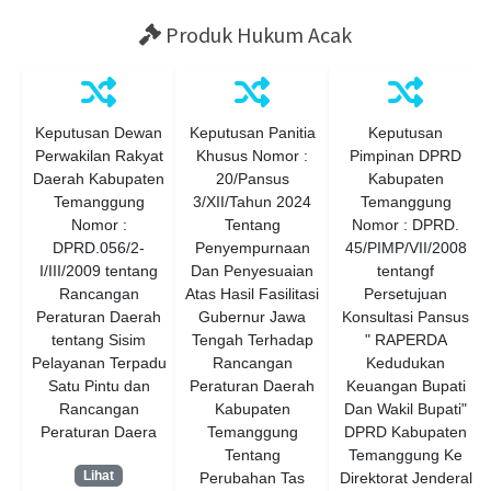
Produk Hukum Acak
Keputusan Dewan
Keputusan Panitia
Keputusan
Perwakilan Rakyat
Khusus Nomor :
Pimpinan DPRD
Daerah Kabupaten
20/Pansus
Kabupaten
Temanggung
3/XII/Tahun 2024
Temanggung
Nomor :
Tentang
Nomor : DPRD.
DPRD.056/2-
Penyempurnaan
45/PIMP/VII/2008
I/III/2009 tentang
Dan Penyesuaian
tentangf
Rancangan
Atas Hasil Fasilitasi
Persetujuan
Peraturan Daerah
Gubernur Jawa
Konsultasi Pansus
tentang Sisim
Tengah Terhadap
" RAPERDA
Pelayanan Terpadu
Rancangan
Kedudukan
Satu Pintu dan
Peraturan Daerah
Keuangan Bupati
Rancangan
Kabupaten
Dan Wakil Bupati"
Peraturan Daera
Temanggung
DPRD Kabupaten
Tentang
Temanggung Ke
Lihat
Perubahan Tas
Direktorat Jenderal