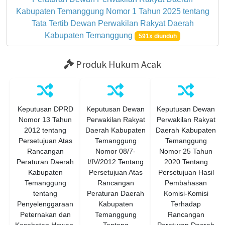
Kabupaten Temanggung Nomor 1 Tahun 2025 tentang
Tata Tertib Dewan Perwakilan Rakyat Daerah
Kabupaten Temanggung
591x diunduh
Produk Hukum Acak
Keputusan DPRD
Keputusan Dewan
Keputusan Dewan
Nomor 13 Tahun
Perwakilan Rakyat
Perwakilan Rakyat
2012 tentang
Daerah Kabupaten
Daerah Kabupaten
Persetujuan Atas
Temanggung
Temanggung
Rancangan
Nomor 08/7-
Nomor 25 Tahun
Peraturan Daerah
I/IV/2012 Tentang
2020 Tentang
Kabupaten
Persetujuan Atas
Persetujuan Hasil
Temanggung
Rancangan
Pembahasan
tentang
Peraturan Daerah
Komisi-Komisi
Penyelenggaraan
Kabupaten
Terhadap
Peternakan dan
Temanggung
Rancangan