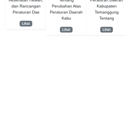
Kesehatan Hewan,
Tentang
Peraturan Daerah
dan Rancangan
Perubahan Atas
Kabupaten
Peraturan Dae
Peraturan Daerah
Temanggung
Kabu
Tentang
Lihat
Lihat
Lihat