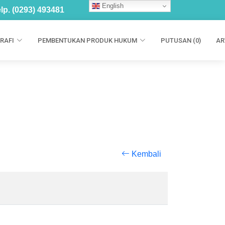
English
lp. (0293) 493481
RAFI
PEMBENTUKAN PRODUK HUKUM
PUTUSAN (0)
AR
Kembali