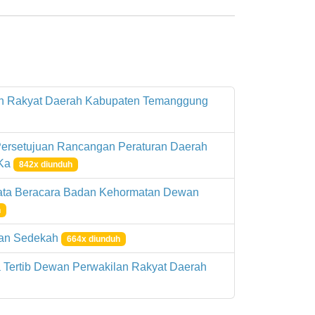
lan Rakyat Daerah Kabupaten Temanggung
ersetujuan Rancangan Peraturan Daerah
 Ka
842x diunduh
ata Beracara Badan Kehormatan Dewan
h
 dan Sedekah
664x diunduh
 Tertib Dewan Perwakilan Rakyat Daerah