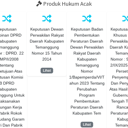
Produk Hukum Acak
eputusan
Keputusan Dewan
Keputusan Badan
Keputusan
pinan DPRD
Perwakilan Rakyat
Pembentukan
Khusus
abupaten
Daerah Kabupaten
Peraturan Daerah
Perwakila
manggung
Temanggung
Dewan Perwakilan
Daerah K
r : DPRD. 22
Nomor 15 Tahun
Rakyat Daerah
Teman
IMP/I/2008
2014
Kabupaten
Nomor : 
tentang
Temanggung
2/IX/2025
Lihat
etujuan Atas
Nomor
Perset
tusan Komisi
1/Bapemperda/VI/T
Penyem
B DPRD
ahun 2023 Tentang
Dan Peny
abupaten
Perubahan
Atas Hasil 
nggung Untuk
Program
Gubernu
laksanakan
Pembentukan
Tengah T
ungan Kerja
Peraturan Daerah
Ranc
abrik Rokok
Kabupaten Tem
Peratura
Gudang Garam
Kabup
Lihat
ri Dan Pabrik
Teman