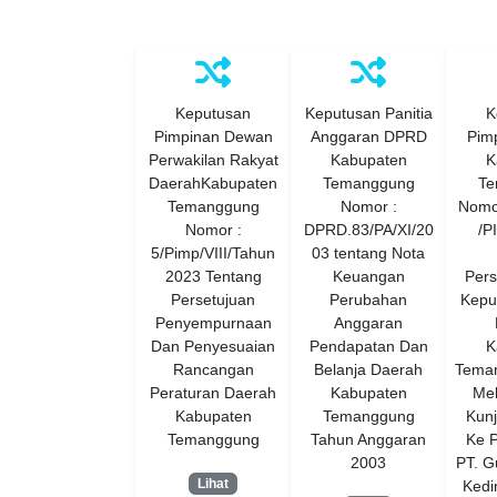
Keputusan
Keputusan Panitia
K
Pimpinan Dewan
Anggaran DPRD
Pim
Perwakilan Rakyat
Kabupaten
K
DaerahKabupaten
Temanggung
Te
Temanggung
Nomor :
Nomo
Nomor :
DPRD.83/PA/XI/20
/P
5/Pimp/VIII/Tahun
03 tentang Nota
2023 Tentang
Keuangan
Pers
Persetujuan
Perubahan
Kepu
Penyempurnaan
Anggaran
Dan Penyesuaian
Pendapatan Dan
K
Rancangan
Belanja Daerah
Tema
Peraturan Daerah
Kabupaten
Me
Kabupaten
Temanggung
Kunj
Temanggung
Tahun Anggaran
Ke P
2003
PT. 
Lihat
Kedi