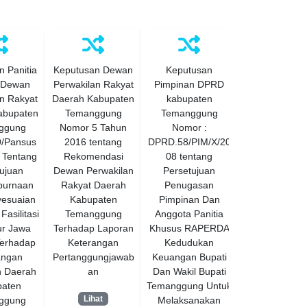
 Panitia
Keputusan Dewan
Keputusan
Keputusan D
 Dewan
Perwakilan Rakyat
Pimpinan DPRD
Perwakilan Da
n Rakyat
Daerah Kabupaten
kabupaten
Kabupate
abupaten
Temanggung
Temanggung
Temanggu
ggung
Nomor 5 Tahun
Nomor :
Nomor :
9/Pansus
2016 tentang
DPRD.58/PIM/X/20
DPRD.09/4
 Tentang
Rekomendasi
08 tentang
I/IV/2009 ten
ujuan
Dewan Perwakilan
Persetujuan
Permohon
purnaan
Rakyat Daerah
Penugasan
Persetujua
esuaian
Kabupaten
Pimpinan Dan
Penganggar
Fasilitasi
Temanggung
Anggota Panitia
Mendahulu
r Jawa
Terhadap Laporan
Khusus RAPERDA
Peraturan Da
erhadap
Keterangan
Kedudukan
tentang Peru
angan
Pertanggungjawab
Keuangan Bupati
Anggaran
n Daerah
an
Dan Wakil Bupati
Pendapatan 
aten
Temanggung Untuk
Bel
Lihat
ggung
Melaksanakan