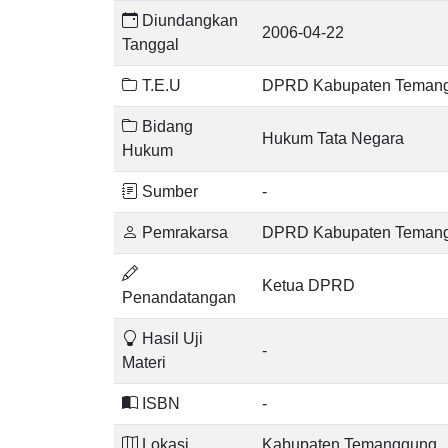
Diundangkan
2006-04-22
Tanggal
T.E.U
DPRD Kabupaten Teman
Bidang
Hukum Tata Negara
Hukum
Sumber
-
Pemrakarsa
DPRD Kabupaten Teman
Ketua DPRD
Penandatangan
Hasil Uji
-
Materi
ISBN
-
Lokasi
Kabupaten Temanggung