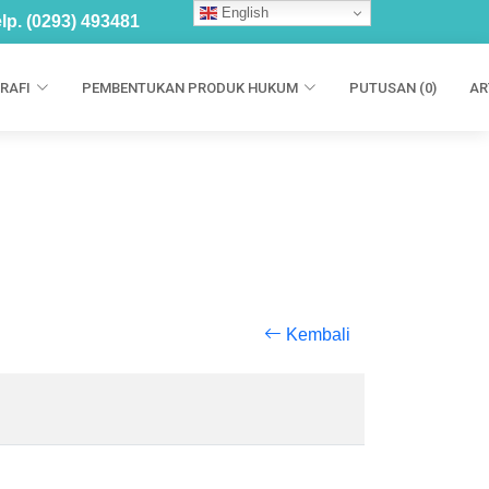
English
lp. (0293) 493481
RAFI
PEMBENTUKAN PRODUK HUKUM
PUTUSAN (0)
AR
Kembali