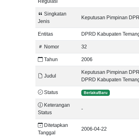
Regulasi
Singkatan
Keputusan Pimpinan DP
Jenis
Entitas
DPRD Kabupaten Teman
Nomor
32
Tahun
2006
Keputusan Pimpinan DPRD
Judul
DPRD Kabupaten Temang
Status
Berlaku/Baru
Keterangan
-
Status
Ditetapkan
2006-04-22
Tanggal