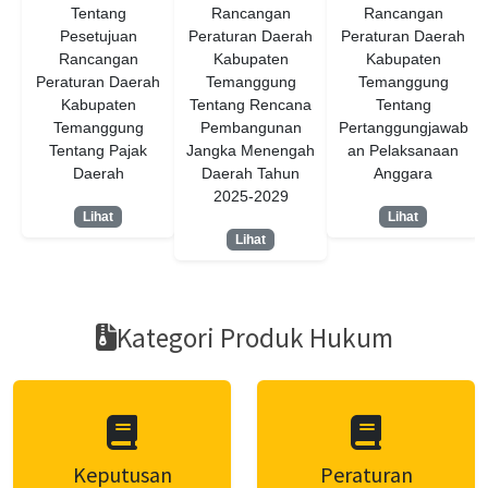
Tentang
Rancangan
Rancangan
Pesetujuan
Peraturan Daerah
Peraturan Daerah
Rancangan
Kabupaten
Kabupaten
Peraturan Daerah
Temanggung
Temanggung
Kabupaten
Tentang Rencana
Tentang
Temanggung
Pembangunan
Pertanggungjawab
Tentang Pajak
Jangka Menengah
an Pelaksanaan
Daerah
Daerah Tahun
Anggara
2025-2029
Lihat
Lihat
Lihat
Kategori Produk Hukum
Keputusan
Peraturan