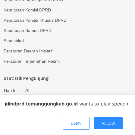
Keputusan Komisi DPRD
Keputusan Panitia Khusus DPRD
Keputusan Bamus DPRD
Staatsblad
Peraturan Daerah Inisiatif
Peraturan Terjemahan Resmi
Statistik Pengunjung
Hari Ini
:
76
Total
:
188.6 K
jdihdprd.temanggungkab.go.id
wants to play speech
Download APP
DENY
ALLOW
Segera Dowload Aplikasi JDIH DPRD
Ramah