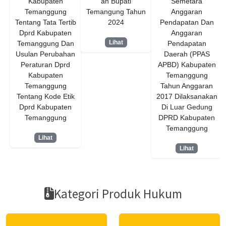
Kabupaten
an Bupati
Semetara
Temanggung
Temangung Tahun
Anggaran
Tentang Tata Tertib
2024
Pendapatan Dan
Dprd Kabupaten
Anggaran
Lihat
Temanggung Dan
Pendapatan
Usulan Perubahan
Daerah (PPAS
Peraturan Dprd
APBD) Kabupaten
Kabupaten
Temanggung
Temanggung
Tahun Anggaran
Tentang Kode Etik
2017 Dilaksanakan
Dprd Kabupaten
Di Luar Gedung
Temanggung
DPRD Kabupaten
Temanggung
Lihat
Lihat
Kategori Produk Hukum