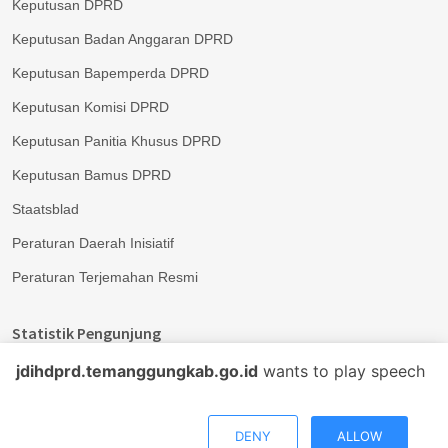
Keputusan DPRD
Keputusan Badan Anggaran DPRD
Keputusan Bapemperda DPRD
Keputusan Komisi DPRD
Keputusan Panitia Khusus DPRD
Keputusan Bamus DPRD
Staatsblad
Peraturan Daerah Inisiatif
Peraturan Terjemahan Resmi
Statistik Pengunjung
jdihdprd.temanggungkab.go.id
wants to play speech
Hari Ini
:
386
Total
:
188.5 K
DENY
ALLOW
Ramah