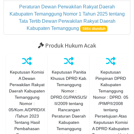
Peraturan Dewan Perwakilan Rakyat Daerah
Kabupaten Temanggung Nomor 1 Tahun 2025 tentang
Tata Tertib Dewan Perwakilan Rakyat Daerah
Kabupaten Temanggung
586x diunduh
Produk Hukum Acak
Keputusan Komisi
Keputusan Panitia
Keputusan
A Dewan
Khusus DPRD Kab.
Pimpinan DPRD
Perwakilan Rakyat
Temanggung
Kabupaten
Daerah Kabupaten
Nomor :
Temanggung
Temanggung
DPRD.01/PANSUS/
Nomor : DPRD. 05
Nomor :
II/2009 tentang
/PIMP/I/2008
05/Kom.A/DPRD/IX
Rancangan
tentang
/Tahun 2023
Peraturan Daerah
Persetujuan Atas
Tentang Hasil
Kabupaten
Keputusan Komisi
Pembahasan
Temanggung
A DPRD Kabupaten