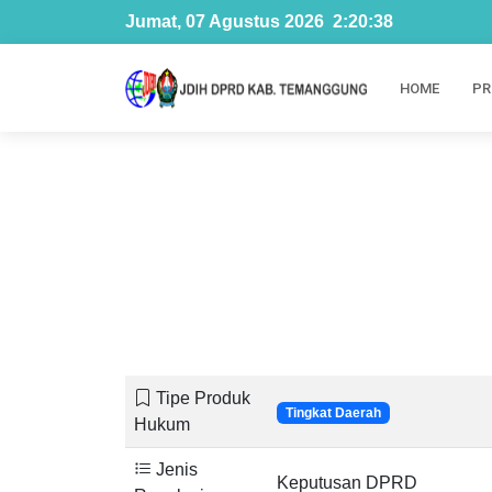
Jumat, 07 Agustus 2026
2
:
20
:
39
HOME
PR
Tipe Produk
Tingkat Daerah
Hukum
Jenis
Keputusan DPRD