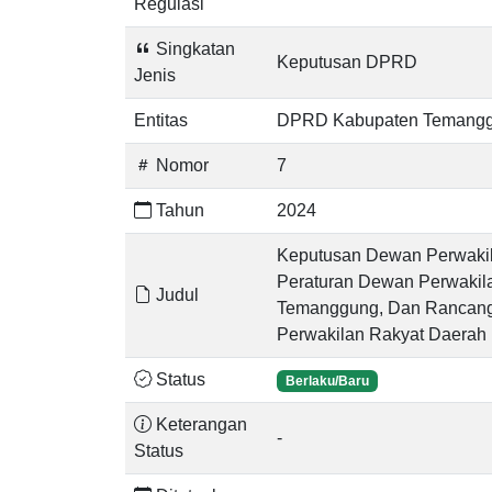
Regulasi
Singkatan
Keputusan DPRD
Jenis
Entitas
DPRD Kabupaten Temang
Nomor
7
Tahun
2024
Keputusan Dewan Perwakil
Peraturan Dewan Perwakil
Judul
Temanggung, Dan Rancang
Perwakilan Rakyat Daerah
Status
Berlaku/Baru
Keterangan
-
Status