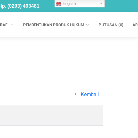
English
lp. (0293) 493481
RAFI
PEMBENTUKAN PRODUK HUKUM
PUTUSAN (0)
AR
Kembali