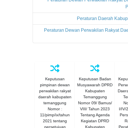
P
Peraturan Daerah Kabup
Peraturan Dewan Perwakilan Rakyat Dae
Keputusan
Keputusan Badan
Kepu
pimpinan dewan
Musyawarah DPRD
Perwa
perwakilan rakyat
Kabupaten
Daer
daerah kabupaten
Temanggung
Te
temanggung
Nomor 09/ Bamus/
No
Nomor :
VIII/ Tahun 2023
I/IV
11/pimp/ix/tahun
Tentang Agenda
Pers
2021 tentang
Kegiatan DPRD
R
persetujuan
Kabupaten
Pera