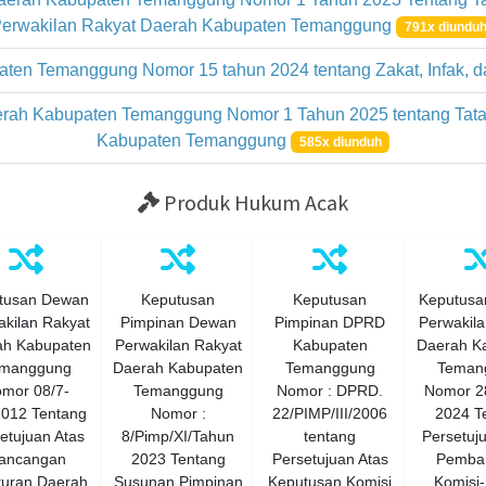
erwakilan Rakyat Daerah Kabupaten Temanggung
791x diundu
aten Temanggung Nomor 15 tahun 2024 tentang Zakat, Infak,
rah Kabupaten Temanggung Nomor 1 Tahun 2025 tentang Tata
Kabupaten Temanggung
585x diunduh
Produk Hukum Acak
tusan Dewan
Keputusan
Keputusan
Keputusa
kilan Rakyat
Pimpinan Dewan
Pimpinan DPRD
Perwakila
ah Kabupaten
Perwakilan Rakyat
Kabupaten
Daerah K
manggung
Daerah Kabupaten
Temanggung
Teman
mor 08/7-
Temanggung
Nomor : DPRD.
Nomor 2
/2012 Tentang
Nomor :
22/PIMP/III/2006
2024 T
etujuan Atas
8/Pimp/XI/Tahun
tentang
Persetuju
ancangan
2023 Tentang
Persetujuan Atas
Pemba
turan Daerah
Susunan Pimpinan
Keputusan Komisi
Komisi-