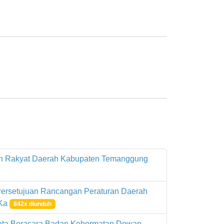
lan Rakyat Daerah Kabupaten Temanggung
ersetujuan Rancangan Peraturan Daerah
 Ka
842x diunduh
ata Beracara Badan Kehormatan Dewan