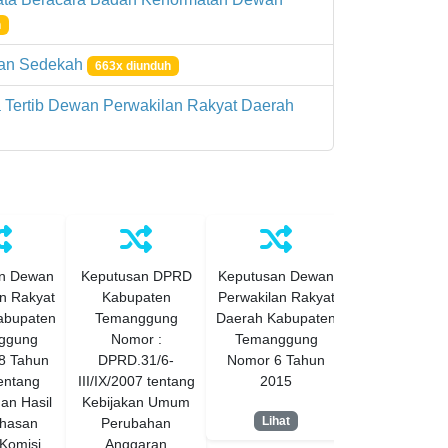
h
 dan Sedekah
663x diunduh
 Tertib Dewan Perwakilan Rakyat Daerah
n Dewan
Keputusan DPRD
Keputusan Dewan
Keputusan D
n Rakyat
Kabupaten
Perwakilan Rakyat
Perwakilan Ra
abupaten
Temanggung
Daerah Kabupaten
Daerah Kabup
ggung
Nomor :
Temanggung
Temanggu
8 Tahun
DPRD.31/6-
Nomor 6 Tahun
Nomor 10 Ta
entang
III/IX/2007 tentang
2015
2019 Tenta
an Hasil
Kebijakan Umum
Persetujua
Lihat
hasan
Perubahan
Penyampai
Komisi
Anggaran
Rancanga