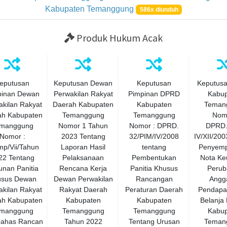
Kabupaten Temanggung
586x diunduh
Produk Hukum Acak
eputusan
Keputusan Dewan
Keputusan
Keputus
pinan Dewan
Perwakilan Rakyat
Pimpinan DPRD
Kabup
kilan Rakyat
Daerah Kabupaten
Kabupaten
Teman
ah Kabupaten
Temanggung
Temanggung
Nomo
manggung
Nomor 1 Tahun
Nomor : DPRD.
DPRD.
Nomor :
2023 Tentang
32/PIM/IV/2008
IV/XII/200
mp/Vii/Tahun
Laporan Hasil
tentang
Penyem
22 Tentang
Pelaksanaan
Pembentukan
Nota Ke
nan Panitia
Rencana Kerja
Panitia Khusus
Perub
usus Dewan
Dewan Perwakilan
Rancangan
Angg
kilan Rakyat
Rakyat Daerah
Peraturan Daerah
Pendapa
ah Kabupaten
Kabupaten
Kabupaten
Belanja
manggung
Temanggung
Temanggung
Kabup
ahas Rancan
Tahun 2022
Tentang Urusan
Teman