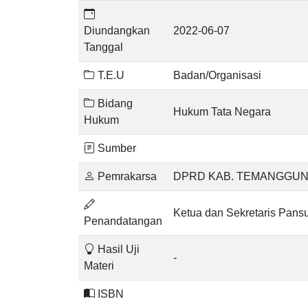
Diundangkan
2022-06-07
Tanggal
T.E.U
Badan/Organisasi
Bidang
Hukum Tata Negara
Hukum
Sumber
Pemrakarsa
DPRD KAB. TEMANGGU
Ketua dan Sekretaris Pans
Penandatangan
Hasil Uji
-
Materi
ISBN