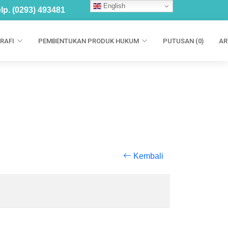
English
lp. (0293) 493481
RAFI
PEMBENTUKAN PRODUK HUKUM
PUTUSAN (0)
AR
Kembali