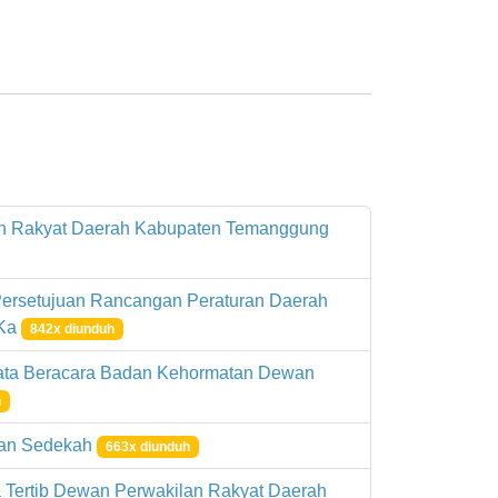
lan Rakyat Daerah Kabupaten Temanggung
ersetujuan Rancangan Peraturan Daerah
 Ka
842x diunduh
ata Beracara Badan Kehormatan Dewan
h
 dan Sedekah
663x diunduh
 Tertib Dewan Perwakilan Rakyat Daerah