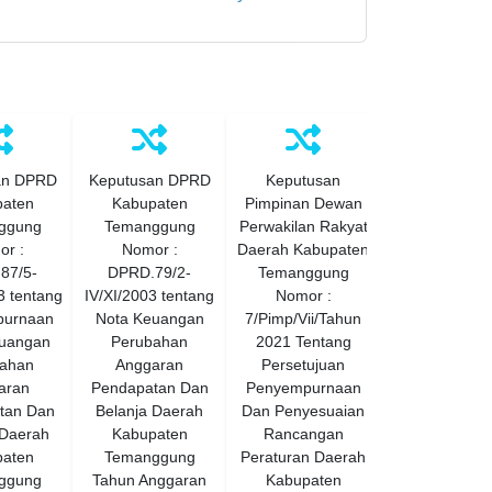
an DPRD
Keputusan DPRD
Keputusan
Keputusan D
aten
Kabupaten
Pimpinan Dewan
Perwakilan Ra
ggung
Temanggung
Perwakilan Rakyat
Daerah Kabup
r :
Nomor :
Daerah Kabupaten
Temanggu
87/5-
DPRD.79/2-
Temanggung
Nomor 18 Ta
3 tentang
IV/XI/2003 tentang
Nomor :
2023 Tenta
purnaan
Nota Keuangan
7/Pimp/Vii/Tahun
Persetujua
uangan
Perubahan
2021 Tentang
Perubaha
ahan
Anggaran
Persetujuan
Rancanga
aran
Pendapatan Dan
Penyempurnaan
Kebijakan U
tan Dan
Belanja Daerah
Dan Penyesuaian
Anggaran
 Daerah
Kabupaten
Rancangan
Pendapatan 
aten
Temanggung
Peraturan Daerah
Belanja Dae
ggung
Tahun Anggaran
Kabupaten
Dan Rancan