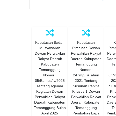
Keputusan Badan
Keputusan
K
Musyawarah
Pimpinan Dewan
Pim
Dewan Perwakilan
Perwakilan Rakyat
Perwa
Rakyat Daerah
Daerah Kabupaten
Daer
Kabupaten
Temanggung
Te
Temanggung
Nomor :
Nomor :
2/Pimp/Iii/Tahun
6/Pi
05/Bamus/Iv/2025
2021 Tentang
20
Tentang Agenda
Susunan Panitia
Susu
Kegiatan Dewan
Khusus 1 Dewan
Kh
Perwakilan Rakyat
Perwakilan Rakyat
Perwa
Daerah Kabupaten
Daerah Kabupaten
Daer
Temanggung Bulan
Temanggung
Te
April 2025
Pembahas Lapa
Pemb